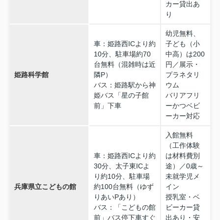
カー貸出あ
り
幼児無料、
車：姫路西ICより約
子ども（小
10分、駐車場約70
中高）は200
台無料（混雑時は近
円／展示・
姫路科学館
隣P）
プラネタリ
バス：姫路駅から神
ウム
姫バス「星の子館
バリアフリ
前」下車
ーかつベビ
ーカー対応
入館無料
（工作体験
車：姫路西ICより約
は材料費別
30分、太子東ICよ
途）／0歳～
り約10分、駐車場
未就学児メ
兵庫県立こどもの館
約100台無料（ゆず
イン
りあいPあり）
授乳室・ベ
バス：「こどもの館
ビーカー貸
前」バス停下車すぐ
出あり・安