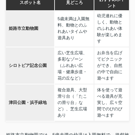
スポット名
見どころ
ント
幼児連れに優
5歳未満は入園無
しく、動物と
料、動物とのふ
姫路市立動物園
のふれあい体
れあいタイムや
験が楽しめま
遊具あり
す
広い芝生広場、
お弁当を広げ
多彩なゾーン
てピクニック
シロトピア記念公園
（ふれあい広
ができ、自然
場・健康歩道・
の中で自由に
花の丘など）
遊べます
複合遊具、大型
体を使って遊
滑り台（「たこ
べる遊具が充
津田公園・浜手緑地
の滑り台」な
実し、広々空
ど）、芝生広場
間でのびのび
あり
遊べます
姫路市立動物園では、5歳未満の幼児は入園無料で、遊戯施