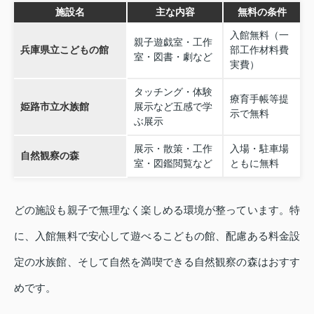
施設名
主な内容
無料の条件
入館無料（一
親子遊戯室・工作
兵庫県立こどもの館
部工作材料費
室・図書・劇など
実費）
タッチング・体験
療育手帳等提
姫路市立水族館
展示など五感で学
示で無料
ぶ展示
展示・散策・工作
入場・駐車場
自然観察の森
室・図鑑閲覧など
ともに無料
どの施設も親子で無理なく楽しめる環境が整っています。特
に、入館無料で安心して遊べるこどもの館、配慮ある料金設
定の水族館、そして自然を満喫できる自然観察の森はおすす
めです。