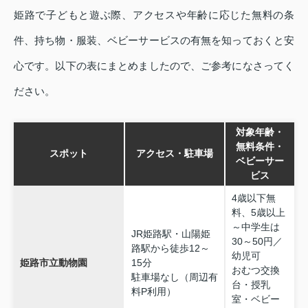
姫路で子どもと遊ぶ際、アクセスや年齢に応じた無料の条
件、持ち物・服装、ベビーサービスの有無を知っておくと安
心です。以下の表にまとめましたので、ご参考になさってく
ださい。
対象年齢・
無料条件・
スポット
アクセス・駐車場
ベビーサー
ビス
4歳以下無
料、5歳以上
～中学生は
JR姫路駅・山陽姫
30～50円／
路駅から徒歩12～
幼児可
姫路市立動物園
15分
おむつ交換
駐車場なし（周辺有
台・授乳
料P利用）
室・ベビー