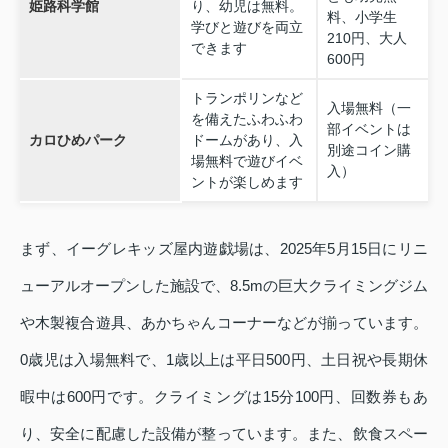
姫路科学館
り、幼児は無料。
料、小学生
学びと遊びを両立
210円、大人
できます
600円
トランポリンなど
入場無料（一
を備えたふわふわ
部イベントは
カロひめパーク
ドームがあり、入
別途コイン購
場無料で遊びイベ
入）
ントが楽しめます
まず、イーグレキッズ屋内遊戯場は、2025年5月15日にリニ
ューアルオープンした施設で、8.5mの巨大クライミングジム
や木製複合遊具、あかちゃんコーナーなどが揃っています。
0歳児は入場無料で、1歳以上は平日500円、土日祝や長期休
暇中は600円です。クライミングは15分100円、回数券もあ
り、安全に配慮した設備が整っています。また、飲食スペー