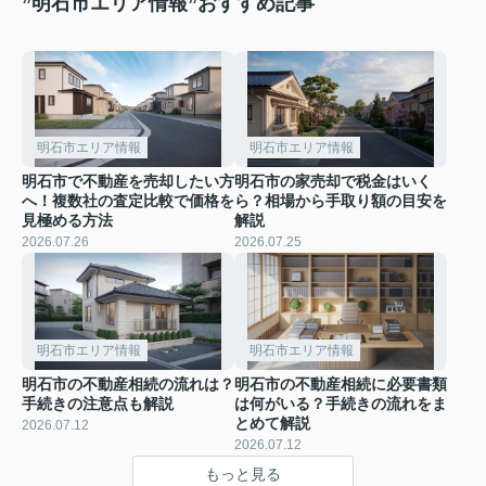
”明石市エリア情報”おすすめ記事
明石市エリア情報
明石市エリア情報
明石市で不動産を売却したい方
明石市の家売却で税金はいく
へ！複数社の査定比較で価格を
ら？相場から手取り額の目安を
見極める方法
解説
2026.07.26
2026.07.25
明石市エリア情報
明石市エリア情報
明石市の不動産相続の流れは？
明石市の不動産相続に必要書類
手続きの注意点も解説
は何がいる？手続きの流れをま
とめて解説
2026.07.12
2026.07.12
もっと見る