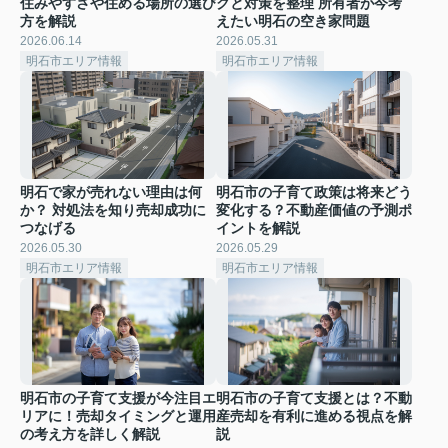
住みやすさや住める場所の選び
クと対策を整理 所有者が今考
方を解説
えたい明石の空き家問題
2026.06.14
2026.05.31
明石市エリア情報
明石市エリア情報
明石で家が売れない理由は何
明石市の子育て政策は将来どう
か？ 対処法を知り売却成功に
変化する？不動産価値の予測ポ
つなげる
イントを解説
2026.05.30
2026.05.29
明石市エリア情報
明石市エリア情報
明石市の子育て支援が今注目エ
明石市の子育て支援とは？不動
リアに！売却タイミングと運用
産売却を有利に進める視点を解
の考え方を詳しく解説
説