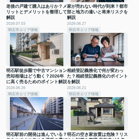
老後の戸建て購入はありか？メ
家が売れない時代が到来？都市
リットとデメリットを整理して
部と地方の違いと将来リスクを
解説
解説
2026.07.03
2026.06.27
明石市エリア情報
明石市エリア情報
明石駅徒歩圏で中古マンション
相続登記義務化で何が変わっ
売却相場はどう動く？2026年
た？相続登記義務化のポイント
に高く売るためのポイント解説
を解説
2026.06.26
2026.06.21
明石市エリア情報
明石市エリア情報
明石駅前の開発は進んでいる？
明石の空き家放置は危険？リス