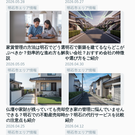
2026.05.28
2026.05.27
明石市エリア情報
明石市エリア情報
家賃管理の方法は明石でどう選
明石で新築を建てるならどこが
ぶべきか？効率的な進め方も解
良い会社？おすすめ会社の特徴
説
や選び方をご紹介
2026.05.05
2026.04.30
明石市エリア情報
明石市エリア情報
仏壇や家財が残っていても売却
空き家の管理に悩んでいません
できる？明石での不動産売却時
か？明石の代行サービスを比較
の注意点も紹介
紹介
2026.04.25
2026.04.12
明石市エリア情報
明石市エリア情報