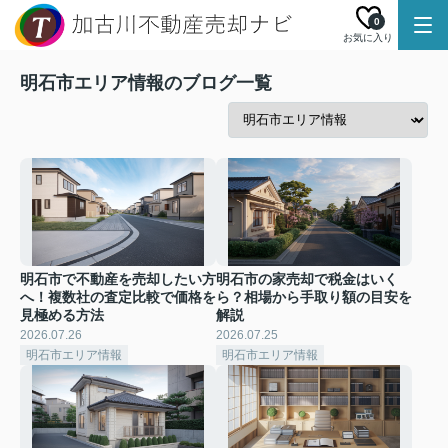
0
お気に入り
明石市エリア情報のブログ一覧
明石市で不動産を売却したい方
明石市の家売却で税金はいく
へ！複数社の査定比較で価格を
ら？相場から手取り額の目安を
見極める方法
解説
2026.07.26
2026.07.25
明石市エリア情報
明石市エリア情報