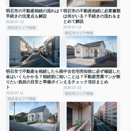
明石市の不動産相続の流れは？
明石市の不動産相続に必要書類
手続きの注意点も解説
は何がいる？手続きの流れをま
とめて解説
2026.07.12
2026.07.12
明石市エリア情報
明石市エリア情報
明石市で不動産を相続したら税
中古住宅売却前に必ず確認した
金はいくらかかる？相続前に知
いことは？不動産営業マンが教
りたい負担の目安と準備ポイン
えるチェック項目まとめ
ト
2026.07.03
2026.07.11
明石市エリア情報
明石市エリア情報