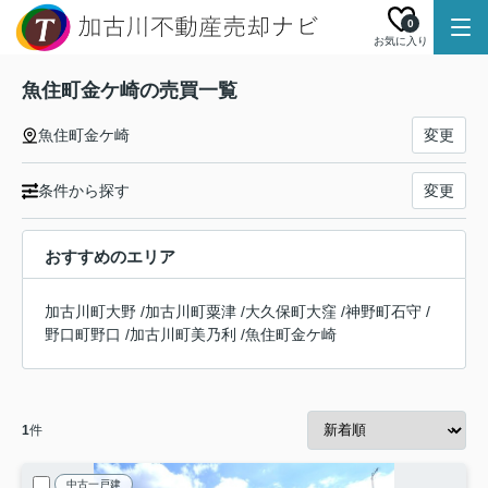
0
お気に入り
魚住町金ケ崎の売買一覧
魚住町金ケ崎
変更
条件から探す
変更
おすすめのエリア
加古川町大野
/
加古川町粟津
/
大久保町大窪
/
神野町石守
/
野口町野口
/
加古川町美乃利
/
魚住町金ケ崎
1
件
中古一戸建