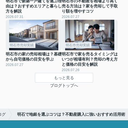
明石市で新築一戸建てを選ぶ理
明石市の不動産を相場より高く
由は？おすすめエリアと暮らし
売る方法は？家を売却して手取
方を解説
り額を増やすコツ
2026.07.31
2026.07.27
明石市売却実績
明石市売却実績
明石市の家の売却相場は？基礎
明石市で家を売るタイミングは
から自宅価格の目安を学ぶ
いつが相場有利？売却の考え方
と価格の目安を解説
2026.07.27
2026.07.26
もっと見る
ブログトップへ
ログ
明石で地銀を選ぶコツは？不動産購入に強いおすすめ活用術