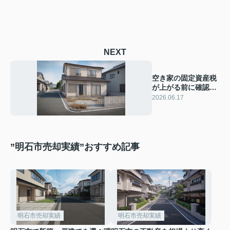
NEXT
空き家の固定資産税
が上がる前に確認！
売るか活用して税負
2026.06.17
担を抑える方法
”明石市売却実績”おすすめ記事
明石市売却実績
明石市売却実績