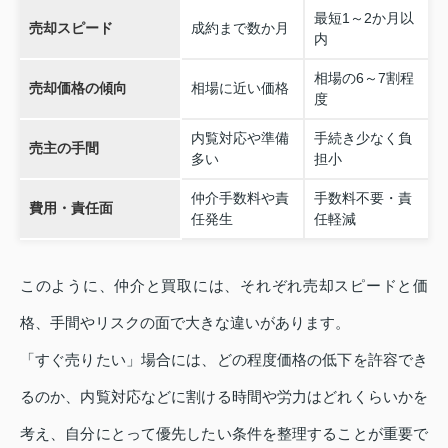
最短1～2か月以
売却スピード
成約まで数か月
内
相場の6～7割程
売却価格の傾向
相場に近い価格
度
内覧対応や準備
手続き少なく負
売主の手間
多い
担小
仲介手数料や責
手数料不要・責
費用・責任面
任発生
任軽減
このように、仲介と買取には、それぞれ売却スピードと価
格、手間やリスクの面で大きな違いがあります。
「すぐ売りたい」場合には、どの程度価格の低下を許容でき
るのか、内覧対応などに割ける時間や労力はどれくらいかを
考え、自分にとって優先したい条件を整理することが重要で