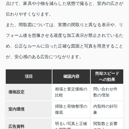
点けて、家具や小物を減らした状態で撮ると、室内の広さが
伝わりやすくなります。
また、間取図については、実際の間取りと異なる表示や、リ
フォーム後を想像させる過度な加工表示が禁止されているた
め、公正なルールに沿った正確な図面と写真を用意すること
が、安心感のある広告につながります。
売却スピード
項目
確認内容
への効果
相場と査定価格の
問い合わせ件
価格設定
比較
数の増加
掃除と荷物整理の
内覧時の好印
室内環境
徹底
象
明るい写真と正確
閲覧数と反響
広告資料