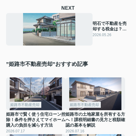
NEXT
明石で不動産を売
却する税金は？売
却税金の基本と節
2026.05.26
税の流れを解説
”姫路市不動産売却”おすすめ記事
姫路市不動産売却
姫路市不動産売却
姫路市で賢く使う住宅ローン控
姫路市の土地家屋を所有する方
除！条件を押さえてマイホーム
へ！課税明細書の見方と税額確
購入の負担を減らす方法
認の基本を解説
2026.07.17
2026.07.16