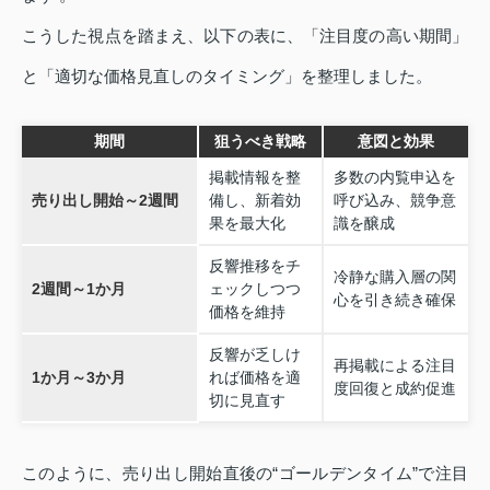
こうした視点を踏まえ、以下の表に、「注目度の高い期間」
と「適切な価格見直しのタイミング」を整理しました。
期間
狙うべき戦略
意図と効果
掲載情報を整
多数の内覧申込を
売り出し開始～2週間
備し、新着効
呼び込み、競争意
果を最大化
識を醸成
反響推移をチ
冷静な購入層の関
2週間～1か月
ェックしつつ
心を引き続き確保
価格を維持
反響が乏しけ
再掲載による注目
1か月～3か月
れば価格を適
度回復と成約促進
切に見直す
このように、売り出し開始直後の“ゴールデンタイム”で注目