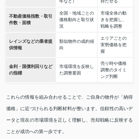
年など）
持たせる
全国・地域ごとの
市場全体の動
不動産価格指数・取引
価格動向と取引状
きを把握し、
件数・面積
況
戦略を調整
エリアごとの
レインズなどの業者提
類似物件の成約傾
実勢価格を把
供情報
向
握
売り時や価格
金利・国債利回りなど
市場環境を反映し
調整のタイミ
の指標
た調整要因
ング判断
これらの情報を組み合わせることで、ご自身の物件が「納得
価格」に近づけられる判断材料が整います。信頼性の高いデ
ータと現在の市場環境を正しく理解し、売却戦略に反映する
ことが成功への第一歩です。