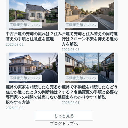
不動産売却ノウハウ
不動産売却ノウハウ
中古戸建の売却の流れは？住み
戸建て売却と住み替えの同時進
替えの手順と注意点を整理
行は？ローン不安を抑える進め
方を解説
2026.08.09
2026.08.08
不動産売却ノウハウ
不動産売却ノウハウ
姫路の実家を相続したら売るか
姫路で不動産を相続したらどう
住むか迷ったときの判断軸は？
する？名義変更の手順と必要な
専門家への相談で後悔しない選
届出をわかりやすく解説
択をする方法
2026.08.01
2026.08.02
もっと見る
ブログトップへ