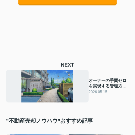
NEXT
オーナーの手間ゼロ
を実現する管理方法
とは？選び方や最適
2026.05.15
なポイントも紹介
”不動産売却ノウハウ”おすすめ記事