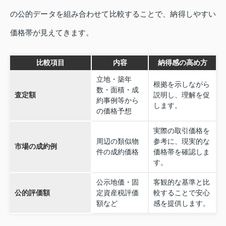
の公的データを組み合わせて比較することで、納得しやすい
価格帯が見えてきます。
比較項目
内容
納得感の高め方
立地・築年
根拠を示しながら
数・面積・成
査定額
説明し、理解を促
約事例等から
します。
の価格予想
実際の取引価格を
周辺の類似物
参考に、現実的な
市場の成約例
件の成約価格
価格帯を確認しま
す。
公示地価・固
客観的な基準と比
公的評価額
定資産税評価
較することで安心
額など
感を提供します。