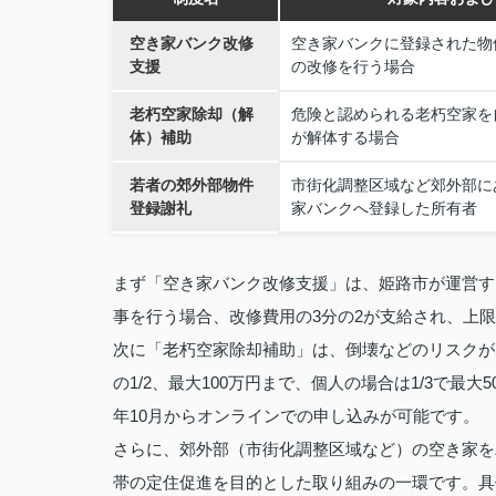
空き家バンク改修
空き家バンクに登録された物
支援
の改修を行う場合
老朽空家除却（解
危険と認められる老朽空家を
体）補助
が解体する場合
若者の郊外部物件
市街化調整区域など郊外部に
登録謝礼
家バンクへ登録した所有者
まず「空き家バンク改修支援」は、姫路市が運営す
事を行う場合、改修費用の3分の2が支給され、上限
次に「老朽空家除却補助」は、倒壊などのリスクが
の1/2、最大100万円まで、個人の場合は1/3で
年10月からオンラインでの申し込みが可能です。
さらに、郊外部（市街化調整区域など）の空き家を
帯の定住促進を目的とした取り組みの一環です。具