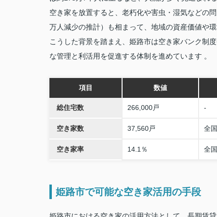
空き家を放置すると、老朽化や害虫・湿気などの問題
万人減少の推計）も相まって、地域の資産価値や環
こうした背景を踏まえ、姫路市は空き家バンク制度
な管理と利活用を促進する体制を進めています 。
項目
数値
総住宅数
266,000戸
-
空き家数
37,560戸
全
空き家率
14.1％
全国
姫路市で可能な空き家活用の手段
姫路市における空き家の活用方法として、長期賃貸